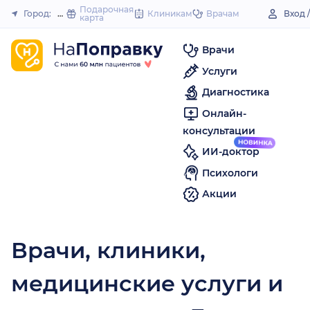
to
Подарочная
Город:
Донецк (Ростовская область)
Клиникам
Врачам
Вход 
карта
Закрыть
content
Врачи
Услуги
Диагностика
Онлайн-
консультации
ИИ-доктор
Психологи
Акции
Врачи, клиники,
медицинские услуги и