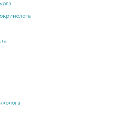
урга
докринолога
ста
нколога