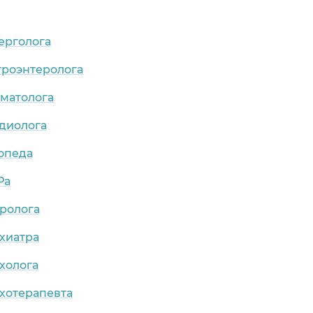
ерголога
троэнтеролога
рматолога
рдиолога
опеда
Ра
ролога
хиатра
холога
хотерапевта