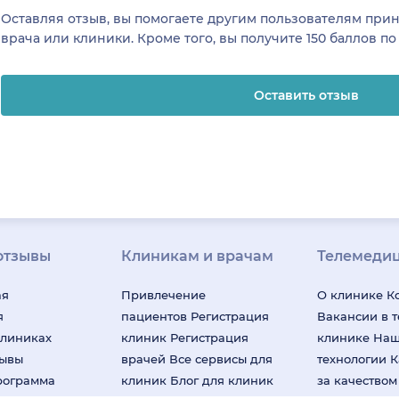
Оставляя отзыв, вы помогаете другим пользователям пр
врача или клиники. Кроме того, вы получите 150 баллов п
Оставить отзыв
отзывы
Клиникам и врачам
Телемеди
ая
Привлечение
О клинике
К
я
пациентов
Регистрация
Вакансии в 
клиниках
клиник
Регистрация
клинике
На
зывы
врачей
Все сервисы для
технологии
К
рограмма
клиник
Блог для клиник
за качество