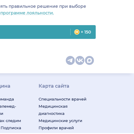
инять правильное решение при выборе
о
программе лояльности.
+ 150
цина
Карта сайта
оманда
Специальности врачей
телемед-
Медицинская
ши
диагностика
ак следим
Медицинские услуги
м
Подписка
Профили врачей