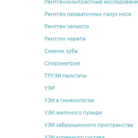
Рентгеноконтрастные исследован
Рентген придаточных пазух носа
Рентген челюсти
Рентген черепа
Снимок зуба
Спирометрия
ТРУЗИ простаты
УЗИ
УЗИ в гинекологии
УЗИ желчного пузыря
УЗИ забрюшинного пространства
УЗИ коленного сустава