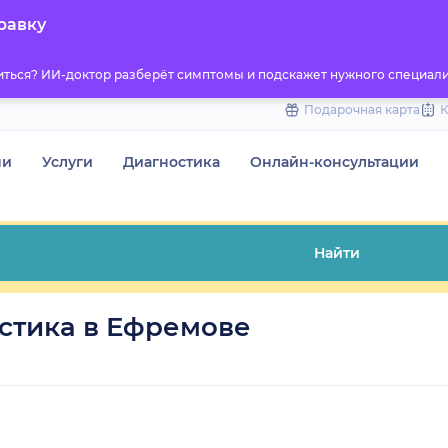
to
равку
content
титься? ИИ-доктор разберёт симптомы и подскажет нужного специали
Подарочная карта
чи
Услуги
Диагностика
Онлайн-консультации
Найти
стика в Ефремове