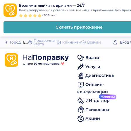
1
2
3
4
5
to
Безлимитный чат с врачами — 24/7
Закрыть
Консультируйтесь с проверенными врачами в приложении НаПоправк
content
~30.5 тыс.
Скачать приложение
Подарочная
Город:
Ефремов
Клиникам
Врачам
Вход 
карта
Врачи
Услуги
Диагностика
Онлайн-
консультации
ИИ-доктор
Психологи
Акции