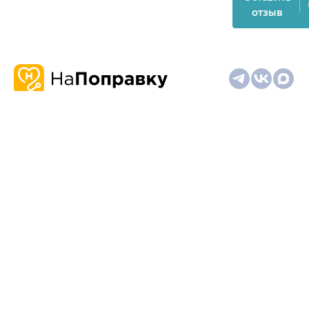
отзыв
О
Запись
Клиникам
Телемедицина
Карта
нас
и
и
сайта
отзывы
врачам
На информационном ресурсе применяются
рекомендательные технологии (информационные технологии
предоставления информации на основе сбора,
систематизации и анализа сведений, относящихся к
предпочтениям пользователей сети "Интернет", находящихся
на территории Российской Федерации)
Материалы, размещённые на сайте, не предназначены для
постановки диагноза и лечения и не заменяют приём врача.
Имеются противопоказания. Необходима консультация