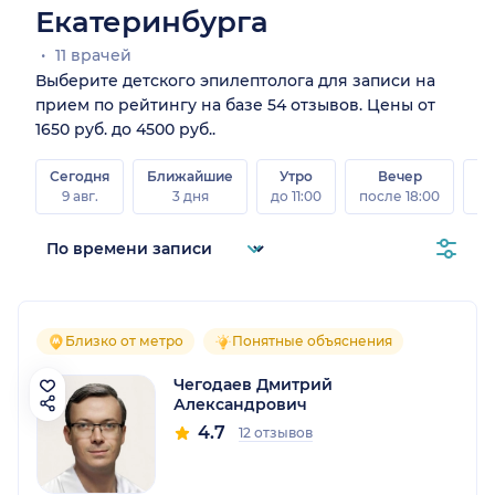
Екатеринбурга
11 врачей
Выберите детского эпилептолога для записи на
прием по рейтингу на базе 54 отзывов. Цены от
1650 руб. до 4500 руб..
Сегодня
Ближайшие
Утро
Вечер
В
9 авг.
3 дня
до 11:00
после 18:00
8 а
Близко от метро
Понятные объяснения
Чегодаев Дмитрий
Александрович
4.7
12 отзывов