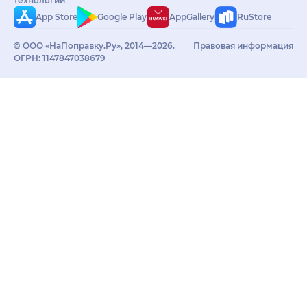
технологий
App Store
Google Play
AppGallery
RuStore
© ООО «НаПоправку.Ру», 2014—2026.
Правовая информация
ОГРН: 1147847038679