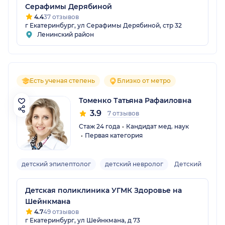
Серафимы Дерябиной
4.4
37 отзывов
г Екатеринбург, ул Серафимы Дерябиной, стр 32
Ленинский район
Есть ученая степень
Близко от метро
Томенко Татьяна Рафаиловна
3.9
7 отзывов
Стаж 24 года
Кандидат мед. наук
Первая категория
детский эпилептолог
детский невролог
Детский
Детская поликлиника УГМК Здоровье на
Шейнкмана
4.7
49 отзывов
г Екатеринбург, ул Шейнкмана, д 73