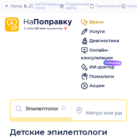
to
НаПоправку
Подарочная
Город:
Екатеринбург
Приложение
Кли
Плюс
карта
Закрыть
content
Врачи
Услуги
Диагностика
Онлайн-
консультации
ИИ-доктор
Психологи
Акции
Очистить
Детские эпилептологи