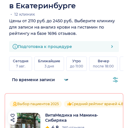
в Екатеринбурге
12 клиник
Цены от 2110 руб. до 2450 руб.. Выберите клинику
для записи на анализ крови на гистамин по
рейтингу на базе 1696 отзывов.
Подготовка к процедуре
Сегодня
Ближайшие
Утро
Вечер
В
7 авг.
3 дня
до 11:00
после 18:00
8 а
Выбор пациентов 2025
Средний рейтинг врачей 4.8
ВитаМедика на Мамина-
Сибиряка
4.8
360 отзывов