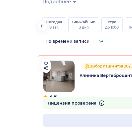
Подробнее
Сегодня
Ближайшие
Утро
9 авг.
3 дня
до 11:00
п
Выбор пациентов 202
Клиника Вертеброцент
4.6
100 отзывов
Лицензия проверена