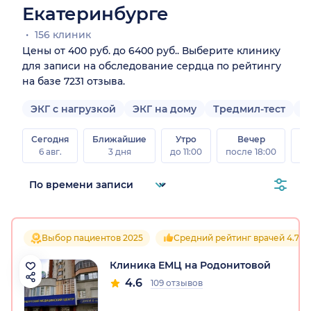
Екатеринбурге
156 клиник
Цены от 400 руб. до 6400 руб.. Выберите клинику
для записи на обследование сердца по рейтингу
на базе 7231 отзыва.
ЭКГ с нагрузкой
ЭКГ на дому
Тредмил-тест
В
Сегодня
Ближайшие
Утро
Вечер
В
6 авг.
3 дня
до 11:00
после 18:00
8 а
Выбор пациентов 2025
Средний рейтинг врачей 4.7
Клиника ЕМЦ на Родонитовой
4.6
109 отзывов