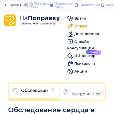
to
НаПоправку
Подарочная
Город:
Екатеринбург
Приложение
Кли
Плюс
карта
Закрыть
content
Врачи
Услуги
Диагностика
Онлайн-
консультации
ИИ-доктор
Психологи
Акции
Очистить
Обследование сердца в