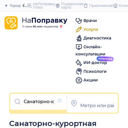
to
НаПоправку
Подарочная
Город:
Екатеринбург
Приложение
Кли
Плюс
карта
Закрыть
content
Врачи
Услуги
Диагностика
Онлайн-
консультации
ИИ-доктор
Психологи
Акции
Очистить
Санаторно-курортная