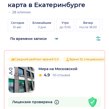
карта в Екатеринбурге
28 клиник
Сегодня
Ближайшие
Утро
Вечер
10 авг.
3 дня
до 11:00
после 18:00
15 
Средний рейтинг врачей 5.0
Врачи 32 специальносте
Мира на Московской
4.9
50 отзывов
Лицензия проверена