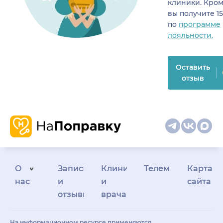
клиники. Кром
вы получите 1
по
программе
лояльности.
Оставить
отзыв
О
Запись
Клиникам
Телемедицина
Карта
нас
и
и
сайта
отзывы
врачам
На информационном ресурсе применяются