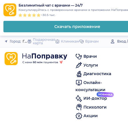
1
2
3
4
5
to
Безлимитный чат с врачами — 24/7
Закрыть
Консультируйтесь с проверенными врачами в приложении НаПоправк
content
~30.5 тыс.
Скачать приложение
Подарочная
Город:
Городовиковск
Клиникам
Врачам
Вход 
карта
Врачи
Услуги
Диагностика
Онлайн-
консультации
ИИ-доктор
Психологи
Акции