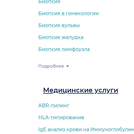
Биопсия
Биопсия в гинекологии
Биопсия вульвы
Биопсия желудка
Биопсия лимфоузла
Подробнее
Медицинские услуги
ABR-пилинг
HLA-типирование
IgE анализ крови на Иммуноглобулин