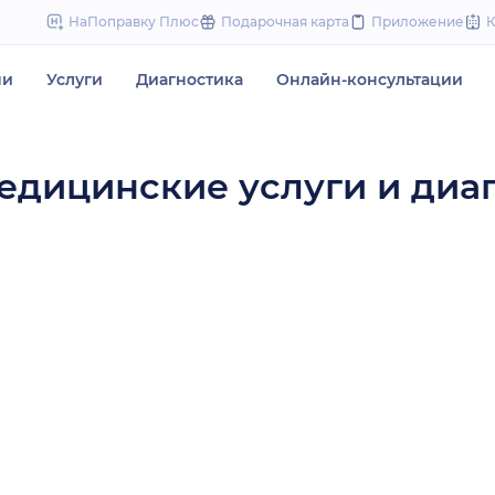
to
НаПоправку Плюс
Подарочная карта
Приложение
content
чи
Услуги
Диагностика
Онлайн-консультации
едицинские услуги и диа