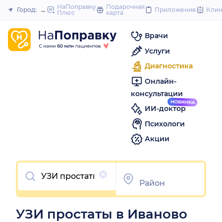
to
НаПоправку
Подарочная
Город:
Иваново
Приложение
Кли
Плюс
карта
Закрыть
content
Врачи
Услуги
Диагностика
Онлайн-
консультации
ИИ-доктор
Психологи
Акции
Очистить
УЗИ простаты в Иваново