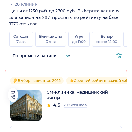
28 клиник
Цены от 1250 руб. до 2700 руб.. Выберите клинику
для записи на УЗИ простаты по рейтингу на базе
1376 отзывов.
Сегодня
Ближайшие
Утро
Вечер
В
7 авг.
3 дня
до 11:00
после 18:00
8 а
Выбор пациентов 2025
Средний рейтинг врачей 4.6
СМ-Клиника, медицинский
центр
4.5
298 отзывов