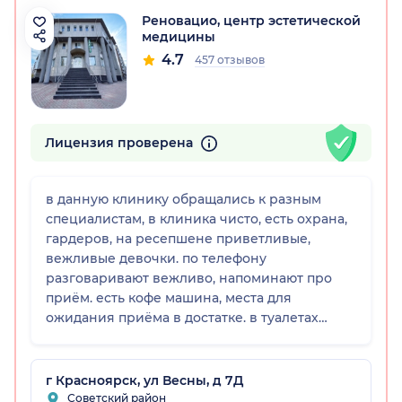
Реновацио, центр эстетической
медицины
4.7
457 отзывов
Лицензия проверена
рский край)
в данную клинику обращались к разным
специалистам, в клиника чисто, есть охрана,
гардеров, на ресепшене приветливые,
вежливые девочки. по телефону
разговаривают вежливо, напоминают про
приём. есть кофе машина, места для
ожидания приёма в достатке. в туалетах
чисто. есть наличный и безналичный расчёт.
приём по времени, задержек нет, могут
пригласить раньше, если врач свободен.
г Красноярск, ул Весны, д 7Д
Советский район