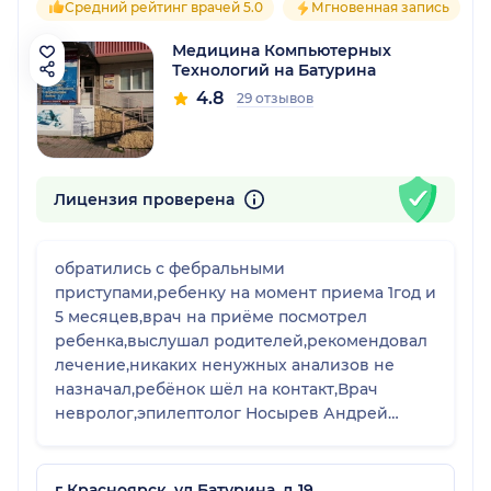
Средний рейтинг врачей 5.0
Мгновенная запись
Медицина Компьютерных
Технологий на Батурина
4.8
29 отзывов
Лицензия проверена
обратились с фебральными
приступами,ребенку на момент приема 1год и
5 месяцев,врач на приёме посмотрел
ребенка,выслушал родителей,рекомендовал
лечение,никаких ненужных анализов не
назначал,ребёнок шёл на контакт,Врач
невролог,эпилептолог Носырев Андрей
Валерьевич профессионал своего дела,чем
ещё очень понравился врач на момент
приема врач уже подготовил описание
г Красноярск, ул Батурина, д 19