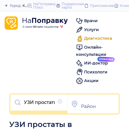
to
НаПоправку
Подарочная
Город:
Красноярск
Приложение
Кли
Плюс
карта
Закрыть
content
Врачи
Услуги
Диагностика
Онлайн-
консультации
ИИ-доктор
Психологи
Акции
Очистить
УЗИ простаты в