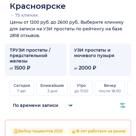
Красноярске
75 клиник
Цены от 1200 руб. до 2600 руб.. Выберите клинику
для записи на УЗИ простаты по рейтингу на базе
2818 отзывов.
ТРУЗИ простаты /
УЗИ простаты и
предстательной
мочевого пузыря
железы
1500 ₽
2000 ₽
от
от
Сегодня
Ближайшие
Утро
Вечер
В
7 авг.
3 дня
до 11:00
после 18:00
8 а
Выбор пациентов 2025
18 лет работаем на рынке