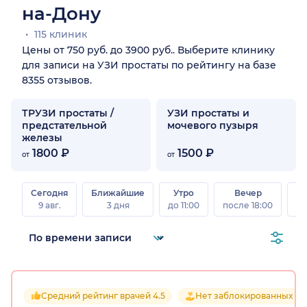
на-Дону
115 клиник
Цены от 750 руб. до 3900 руб.. Выберите клинику
для записи на УЗИ простаты по рейтингу на базе
8355 отзывов.
ТРУЗИ простаты /
УЗИ простаты и
предстательной
мочевого пузыря
железы
1800 ₽
1500 ₽
от
от
Сегодня
Ближайшие
Утро
Вечер
В
9 авг.
3 дня
до 11:00
после 18:00
8 а
Средний рейтинг врачей 4.5
Нет заблокированных от