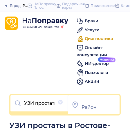
to
НаПоправку
Подарочная
Город:
Ростов-на-Дону
Приложение
Кли
Плюс
карта
Закрыть
content
Врачи
Услуги
Диагностика
Онлайн-
консультации
ИИ-доктор
Психологи
Акции
Очистить
УЗИ простаты в Ростове-