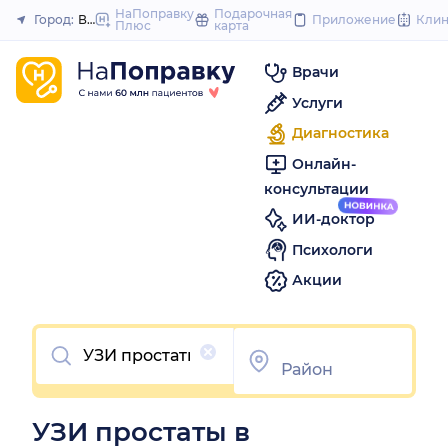
to
НаПоправку
Подарочная
Город:
Волгоград
Приложение
Кли
Плюс
карта
Закрыть
content
Врачи
Услуги
Диагностика
Онлайн-
консультации
ИИ-доктор
Психологи
Акции
Очистить
УЗИ простаты в