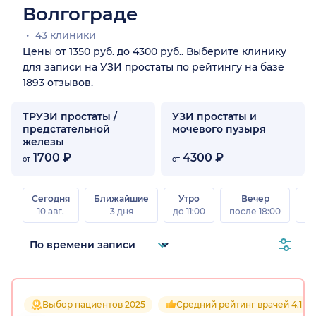
Волгограде
43 клиники
Цены от 1350 руб. до 4300 руб.. Выберите клинику
для записи на УЗИ простаты по рейтингу на базе
1893 отзывов.
ТРУЗИ простаты /
УЗИ простаты и
предстательной
мочевого пузыря
железы
1700 ₽
4300 ₽
от
от
Сегодня
Ближайшие
Утро
Вечер
10 авг.
3 дня
до 11:00
после 18:00
15 
Выбор пациентов 2025
Средний рейтинг врачей 4.1