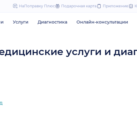
to
НаПоправку Плюс
Подарочная карта
Приложение
content
чи
Услуги
Диагностика
Онлайн-консультации
едицинские услуги и диа
д