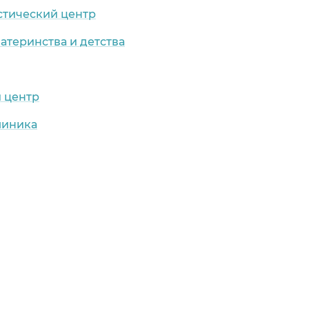
стический центр
атеринства и детства
 центр
линика