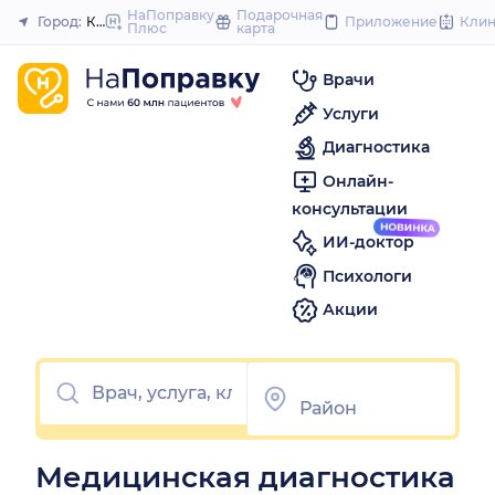
to
НаПоправку
Подарочная
Город:
Каменск-Шахтинский
Приложение
Кли
Плюс
карта
Закрыть
content
Врачи
Услуги
Диагностика
Онлайн-
консультации
ИИ-доктор
Психологи
Акции
Медицинская диагностика