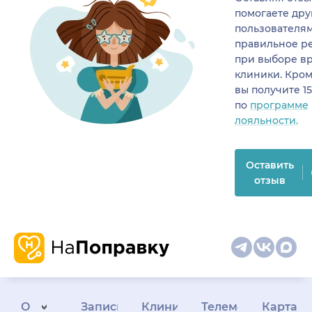
помогаете др
пользователя
правильное р
при выборе в
клиники. Кром
вы получите 1
по
программе
лояльности.
Оставить
отзыв
О
Запись
Клиникам
Телемедицина
Карта