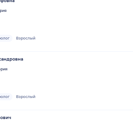
ифовна
рия
ролог
Взрослый
сандровна
ория
ролог
Взрослый
сович