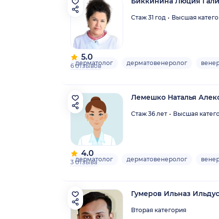
Биккинина Люция Гал
Стаж 31 год
Высшая катего
5.0
дерматолог
дерматовенеролог
вене
6 отзывов
Лемешко Наталья Алек
Стаж 36 лет
Высшая катег
4.0
дерматолог
дерматовенеролог
вене
3 отзыва
Гумеров Ильназ Ильду
Вторая категория