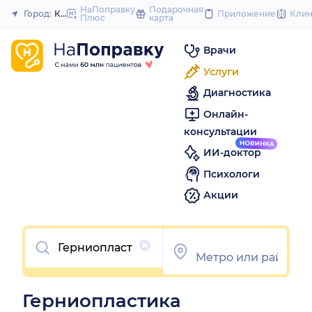
to
НаПоправку
Подарочная
Город:
Казань
Приложение
Кли
Плюс
карта
Закрыть
content
Врачи
Услуги
Диагностика
Онлайн-
консультации
ИИ-доктор
Психологи
Акции
Очистить
Герниопластика