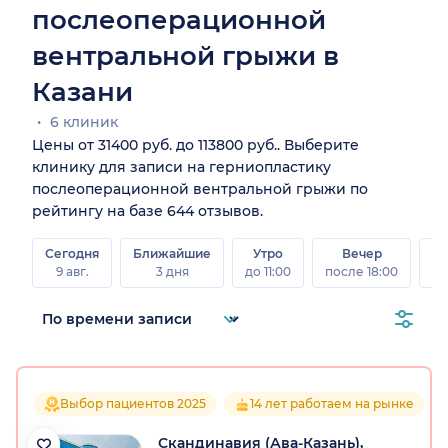
послеоперационной
вентральной грыжи в
Казани
6 клиник
Цены от 31400 руб. до 113800 руб.. Выберите
клинику для записи на герниопластику
послеоперационной вентральной грыжи по
рейтингу на базе 644 отзывов.
Сегодня
Ближайшие
Утро
Вечер
В
9 авг.
3 дня
до 11:00
после 18:00
8 а
Выбор пациентов 2025
14 лет работаем на рынке
Скандинавия (Ава-Казань),