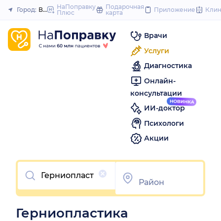
to
НаПоправку
Подарочная
Город:
Волгоград
Приложение
Кли
Плюс
карта
Закрыть
content
Врачи
Услуги
Диагностика
Онлайн-
консультации
ИИ-доктор
Психологи
Акции
Очистить
Герниопластика