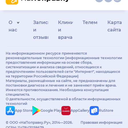
О
Запись
Клиникам
Телемедицина
Карта
нас
и
и
сайта
отзывы
врачам
На информационном ресурсе применяются
рекомендательные технологии (информационные технологии
предоставления информации на основе сбора,
систематизации и анализа сведений, относящихся к
предпочтениям пользователей сети "Интернет", находящихся
на территории Российской Федерации)
Материалы, размещённые на сайте, не предназначены для
постановки диагноза и лечения и не заменяют приём врача.
Имеются противопоказания. Необходима консультация
специалиста.
О деятельности, осуществляемой в области информационных
технологий
App Store
Google Play
AppGallery
RuStore
© ООО «НаПоправку.Ру», 2014—2026.
Правовая информация
ОГРН: 1147847038679