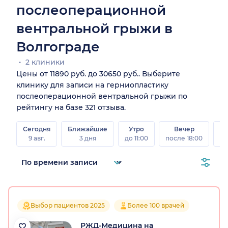
послеоперационной
вентральной грыжи в
Волгограде
2 клиники
Цены от 11890 руб. до 30650 руб.. Выберите
клинику для записи на герниопластику
послеоперационной вентральной грыжи по
рейтингу на базе 321 отзыва.
Сегодня
Ближайшие
Утро
Вечер
В
9 авг.
3 дня
до 11:00
после 18:00
8 а
Выбор пациентов 2025
Более 100 врачей
РЖД-Медицина на