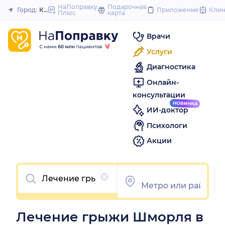
to
НаПоправку
Подарочная
Город:
Казань
Приложение
Кли
Плюс
карта
Закрыть
content
Врачи
Услуги
Диагностика
Онлайн-
консультации
ИИ-доктор
Психологи
Акции
Очистить
Лечение грыжи Шморля в