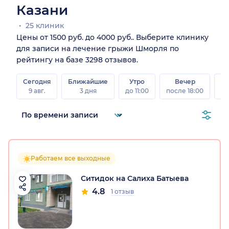
Казани
25 клиник
Цены от 1500 руб. до 4000 руб.. Выберите клинику
для записи на лечение грыжи Шморля по
рейтингу на базе 3298 отзывов.
Сегодня
Ближайшие
Утро
Вечер
В
9 авг.
3 дня
до 11:00
после 18:00
8 а
Работаем все выходные
Ситидок на Салиха Батыева
4.8
1 отзыв