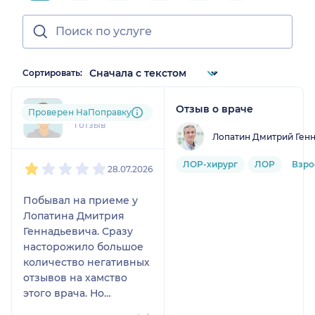
Сортировать:
Отзыв о враче
iva....@....ru
Проверен НаПоправку
1 отзыв
Лопатин Дмитрий Ген
1
2
3
4
5
ЛОР-хирург
ЛОР
Взро
28.07.2026
Побывал на приеме у
Лопатина Дмитрия
Геннадьевича. Сразу
насторожило большое
количество негативных
отзывов на хамство
этого врача. Но
подумал, что люди