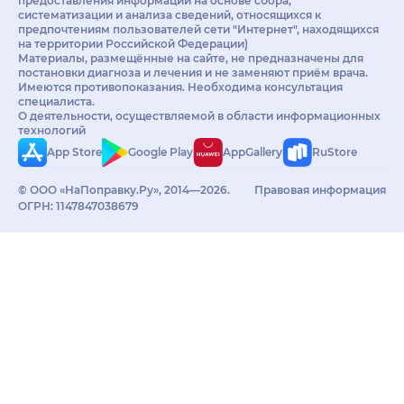
предоставления информации на основе сбора,
систематизации и анализа сведений, относящихся к
предпочтениям пользователей сети "Интернет", находящихся
на территории Российской Федерации)
Материалы, размещённые на сайте, не предназначены для
постановки диагноза и лечения и не заменяют приём врача.
Имеются противопоказания. Необходима консультация
специалиста.
О деятельности, осуществляемой в области информационных
технологий
App Store
Google Play
AppGallery
RuStore
© ООО «НаПоправку.Ру», 2014—2026.
Правовая информация
ОГРН: 1147847038679