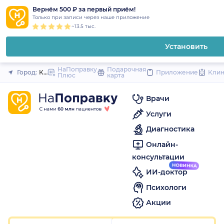
1
2
3
4
5
1
2
3
4
5
1
2
3
4
5
to
Вернём 500 ₽ за первый приём!
Закрыть
Только при записи через наше приложение
content
~13.5 тыс.
Установить
НаПоправку
Подарочная
Город:
Кемерово
Приложение
Кли
Плюс
карта
Врачи
Услуги
Диагностика
Онлайн-
консультации
ИИ-доктор
Психологи
Акции