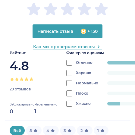
Написать отзыв
+ 150
Как мы проверяем отзывы
Рейтинг
Фильтр по оценкам
4.8
Отлично
progress:
86.20689655172
Хорошо
progress:
0%
Нормально
progress:
29 отзывов
0%
Плохо
progress:
0%
Ужасно
progress:
Заблокировано
Нерелевантно
0
1
13.793103448275861%
Всё
5
4
3
2
1