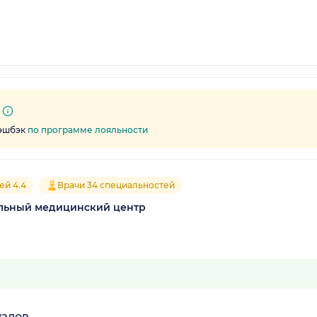
кэшбэк
по программе лояльности
ей 4.4
Врачи 34 специальностей
льный медицинский центр
узлов