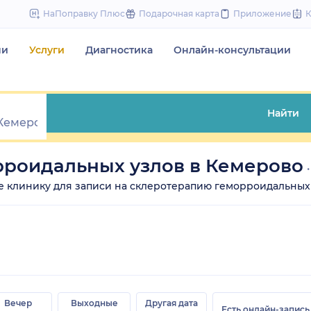
to
НаПоправку Плюс
Подарочная карта
Приложение
content
чи
Услуги
Диагностика
Онлайн-консультации
Найти
рроидальных узлов в Кемерово
ите клинику для записи на склеротерапию геморроидальных 
Вечер
Выходные
Другая дата
Есть онлайн-запись