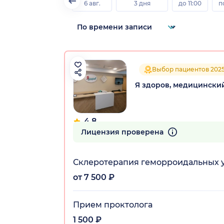
6 авг.
3 дня
до 11:00
п
Выбор пациентов 202
Я здоров, медицински
4.8
130 отзывов
Лицензия проверена
Склеротерапия геморроидальных у
от 7 500 ₽
Прием проктолога
1 500 ₽