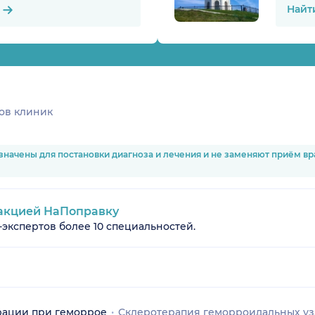
Найт
ов клиник
значены для постановки диагноза и лечения и не заменяют приём в
акцией НаПоправку
-экспертов более 10 специальностей.
ации при геморрое
Склеротерапия геморроидальных уз