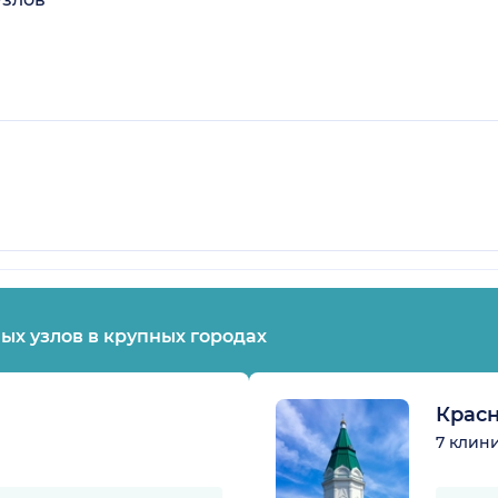
х узлов в крупных городах
Крас
7 клин