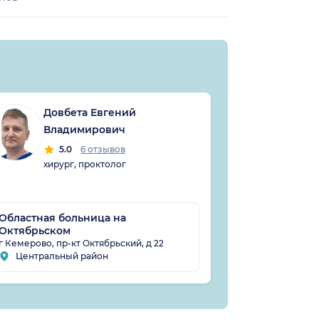
Довбета Евгений
Гзо
Владимирович
Але
5.0
6 отзывов
5
хирург, проктолог
хиру
прок
Областная больница на
Госпиталь д
Октябрьском
50 лет Октя
г Кемерово, пр-кт Октябрьский, д 22
г Кемерово, ул
Центральный район
Центральн