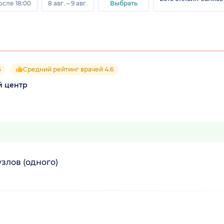
осле 18:00
8 авг. – 9 авг.
Выбрать
5
Средний рейтинг врачей 4.6
й центр
злов (одного)