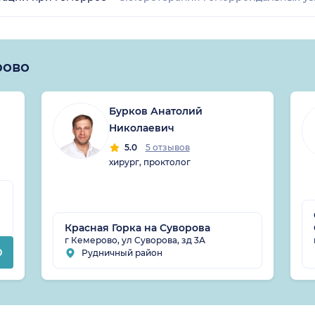
рово
Бурков Анатолий
Николаевич
5.0
5 отзывов
хирург, проктолог
Красная Горка на Суворова
г Кемерово, ул Суворова, зд 3А
0
Рудничный район