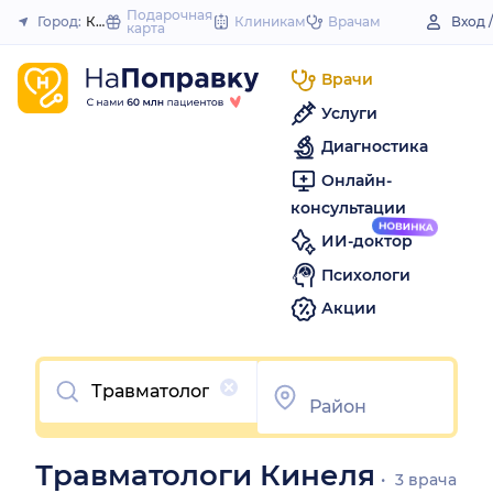
to
Подарочная
Город:
Кинель
Клиникам
Врачам
Вход 
карта
Закрыть
content
Врачи
Услуги
Диагностика
Онлайн-
консультации
ИИ-доктор
Психологи
Акции
Очистить
Травматологи Кинеля
3 врача