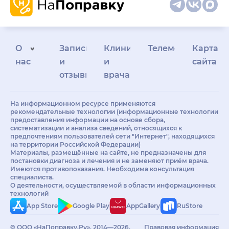
О
Запись
Клиникам
Телемедицина
Карта
нас
и
и
сайта
отзывы
врачам
На информационном ресурсе применяются
рекомендательные технологии (информационные технологии
предоставления информации на основе сбора,
систематизации и анализа сведений, относящихся к
предпочтениям пользователей сети "Интернет", находящихся
на территории Российской Федерации)
Материалы, размещённые на сайте, не предназначены для
постановки диагноза и лечения и не заменяют приём врача.
Имеются противопоказания. Необходима консультация
специалиста.
О деятельности, осуществляемой в области информационных
технологий
App Store
Google Play
AppGallery
RuStore
© ООО «НаПоправку.Ру», 2014—2026.
Правовая информация