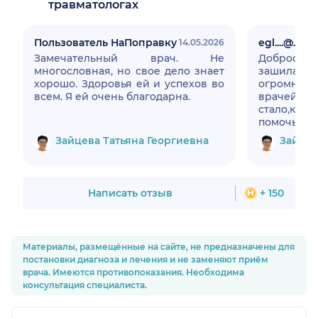
травматологах
Пользователь НаПоправку
egl....@....c
14.05.2026
Замечательный врач. Не
Добросовес
многословная, но свое дело знает
зашила пол
хорошо. Здоровья ей и успехов во
огромное 
всем. Я ей очень благодарна.
врачей 
стало,ко
помочь люд
Зайцева Татьяна Георгиевна
Зайцев
Написать отзыв
+ 150
Материалы, размещённые на сайте, не предназначены для
постановки диагноза и лечения и не заменяют приём
врача. Имеются противопоказания. Необходима
консультация специалиста.