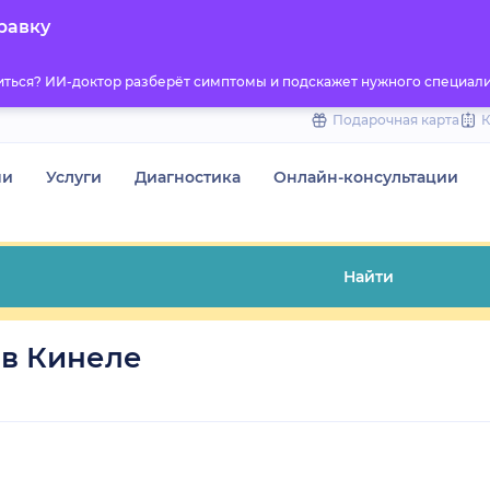
to
равку
content
титься? ИИ-доктор разберёт симптомы и подскажет нужного специали
Подарочная карта
чи
Услуги
Диагностика
Онлайн-консультации
Найти
 в Кинеле