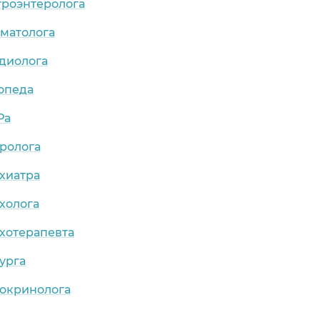
троэнтеролога
рматолога
рдиолога
опеда
Ра
ролога
хиатра
холога
хотерапевта
урга
докринолога