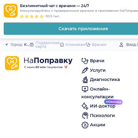
1
2
3
4
5
to
Безлимитный чат с врачами — 24/7
Закрыть
Консультируйтесь с проверенными врачами в приложении НаПоправк
content
~30.5 тыс.
Скачать приложение
Подарочная
Город:
Кинель
Клиникам
Врачам
Вход 
карта
Врачи
Услуги
Диагностика
Онлайн-
консультации
ИИ-доктор
Психологи
Акции