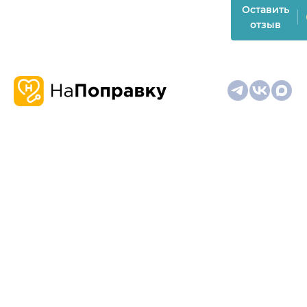
Оставить
отзыв
О
Запись
Клиникам
Телемедицина
Карта
нас
и
и
сайта
отзывы
врачам
На информационном ресурсе применяются
рекомендательные технологии (информационные технологии
предоставления информации на основе сбора,
систематизации и анализа сведений, относящихся к
предпочтениям пользователей сети "Интернет", находящихся
на территории Российской Федерации)
Материалы, размещённые на сайте, не предназначены для
постановки диагноза и лечения и не заменяют приём врача.