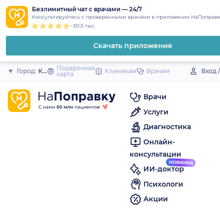
1
2
3
4
5
to
Безлимитный чат с врачами — 24/7
Закрыть
Консультируйтесь с проверенными врачами в приложении НаПоправк
content
~30.5 тыс.
Скачать приложение
Подарочная
Город:
Киреевск
Клиникам
Врачам
Вход 
карта
Врачи
Услуги
Диагностика
Онлайн-
консультации
ИИ-доктор
Психологи
Акции