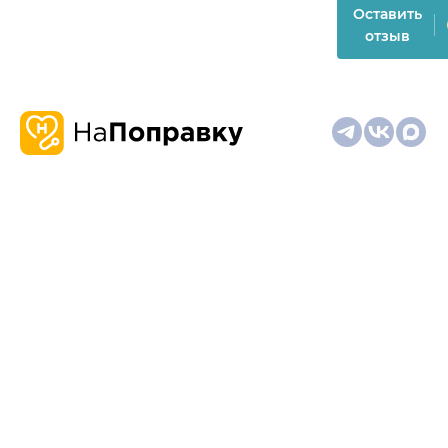
Оставить
отзыв
О
Запись
Клиникам
Телемедицина
Карта
нас
и
и
сайта
отзывы
врачам
На информационном ресурсе применяются
рекомендательные технологии (информационные технологии
предоставления информации на основе сбора,
систематизации и анализа сведений, относящихся к
предпочтениям пользователей сети "Интернет", находящихся
на территории Российской Федерации)
Материалы, размещённые на сайте, не предназначены для
постановки диагноза и лечения и не заменяют приём врача.