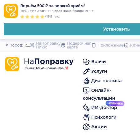
1
2
3
4
5
to
Вернём 500 ₽ за первый приём!
Закрыть
Только при записи через наше приложение
content
~13.5 тыс.
Установить
НаПоправку
Подарочная
Город:
Киров
Приложение
Кли
Плюс
карта
Врачи
Услуги
Диагностика
Онлайн-
консультации
ИИ-доктор
Психологи
Акции