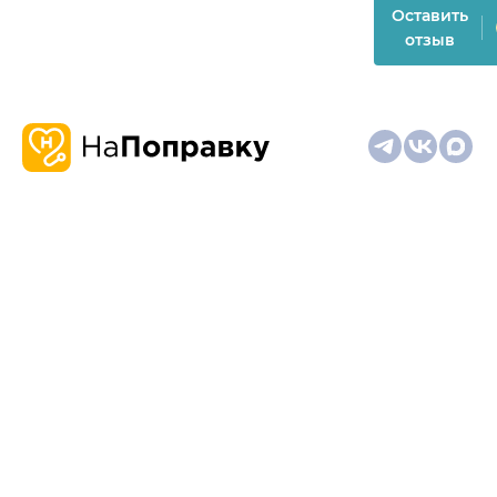
Оставить
отзыв
О
Запись
Клиникам
Телемедицина
Карта
нас
и
и
сайта
отзывы
врачам
На информационном ресурсе применяются
рекомендательные технологии (информационные технологии
предоставления информации на основе сбора,
систематизации и анализа сведений, относящихся к
предпочтениям пользователей сети "Интернет", находящихся
на территории Российской Федерации)
Материалы, размещённые на сайте, не предназначены для
постановки диагноза и лечения и не заменяют приём врача.