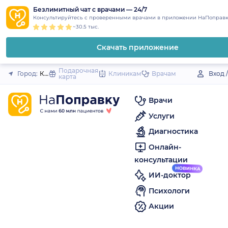
1
2
3
4
5
to
Безлимитный чат с врачами — 24/7
Закрыть
Консультируйтесь с проверенными врачами в приложении НаПоправк
content
~30.5 тыс.
Скачать приложение
Подарочная
Город:
Котельниково
Клиникам
Врачам
Вход 
карта
Врачи
Услуги
Диагностика
Онлайн-
консультации
ИИ-доктор
Психологи
Акции