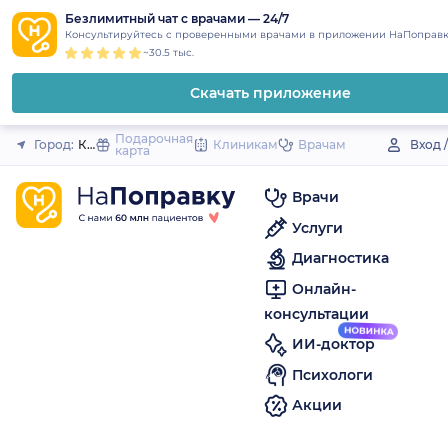
1
2
3
4
5
to
Безлимитный чат с врачами — 24/7
Закрыть
Консультируйтесь с проверенными врачами в приложении НаПоправк
content
~30.5 тыс.
Скачать приложение
Подарочная
Город:
Котовск
Клиникам
Врачам
Вход 
карта
Врачи
Услуги
Диагностика
Онлайн-
консультации
ИИ-доктор
Психологи
Акции