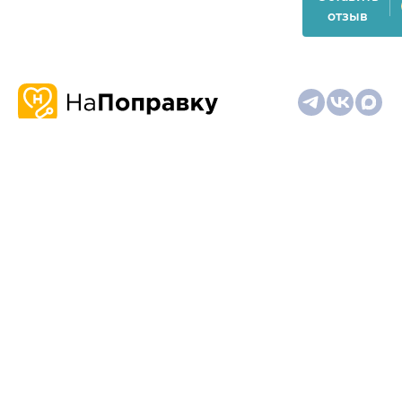
отзыв
О
Запись
Клиникам
Телемедицина
Карта
нас
и
и
сайта
отзывы
врачам
На информационном ресурсе применяются
рекомендательные технологии (информационные технологии
предоставления информации на основе сбора,
систематизации и анализа сведений, относящихся к
предпочтениям пользователей сети "Интернет", находящихся
на территории Российской Федерации)
Материалы, размещённые на сайте, не предназначены для
постановки диагноза и лечения и не заменяют приём врача.
Имеются противопоказания. Необходима консультация