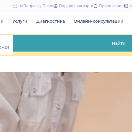
to
НаПоправку Плюс
Подарочная карта
Приложение
content
чи
Услуги
Диагностика
Онлайн-консультации
Найти