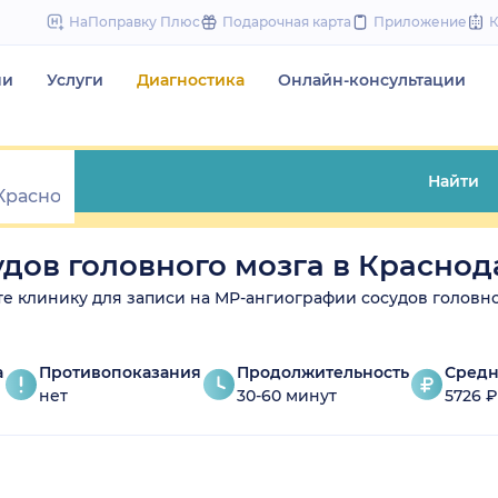
to
НаПоправку Плюс
Подарочная карта
Приложение
content
чи
Услуги
Диагностика
Онлайн-консультации
Найти
дов головного мозга в Краснод
ите клинику для записи на МР-ангиографии сосудов головно
а
Противопоказания
Продолжительность
Средн
нет
30-60 минут
5726 ₽