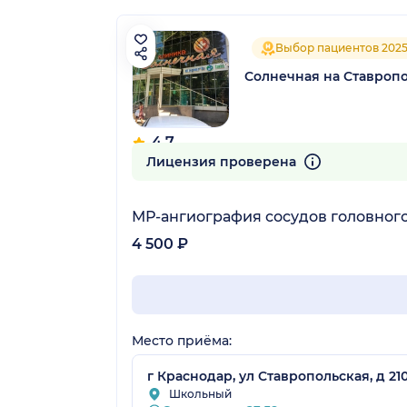
Выбор пациентов 202
Солнечная на Ставроп
4.7
93 отзыва
Лицензия проверена
МР-ангиография сосудов головного
4 500 ₽
Место приёма:
г Краснодар, ул Ставропольская, д 21
Школьный