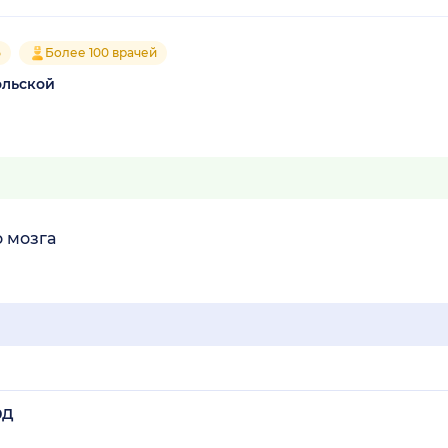
5
Более 100 врачей
ольской
 мозга
0Д