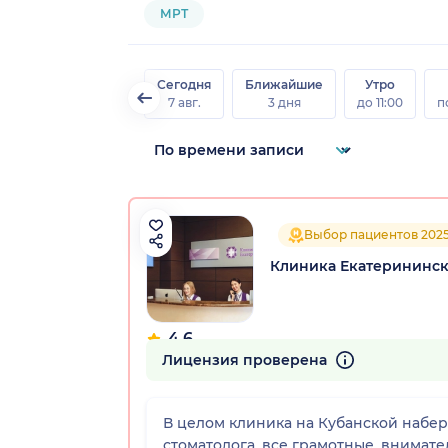
МРТ
Сегодня
Ближайшие
Утро
7 авг.
3 дня
до 11:00
п
Выбор пациентов 202
Клиника Екатерининск
4.6
759 отзывов
Лицензия проверена
В целом клиника на Кубанской набер
стоматолога, все грамотные, внимат