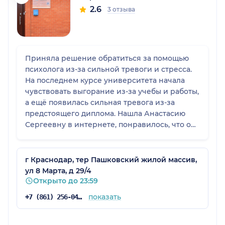
2.6
3 отзыва
Приняла решение обратиться за помощью
психолога из-за сильной тревоги и стресса.
На последнем курсе университета начала
чувствовать выгорание из-за учебы и работы,
а ещё появилась сильная тревога из-за
предстоящего диплома. Нашла Анастасию
Сергеевну в интернете, понравилось, что она
постоянно улучшает компетенции, для меня
важно, что она работает по нужным мне
запросам. Уже на первой встрече очень
г Краснодар, тер Пашковский жилой массив,
понравилось с ней общаться и сейчас, спустя
ул 8 Марта, д 29/4
несколько сессий, чувствую некоторое
Открыто до 23:59
облегчение, хотя причина стресса ещё не
показать
+7 (861) 256-04-06
ушла