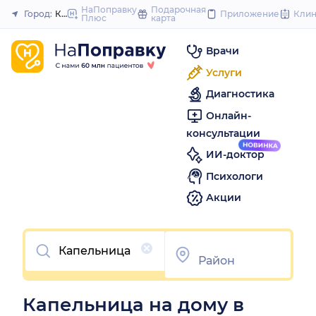
to
НаПоправку
Подарочная
Город:
Краснодар
Приложение
Кли
Плюс
карта
Закрыть
content
Врачи
Услуги
Диагностика
Онлайн-
консультации
ИИ-доктор
Психологи
Акции
Очистить
Капельница на дому в