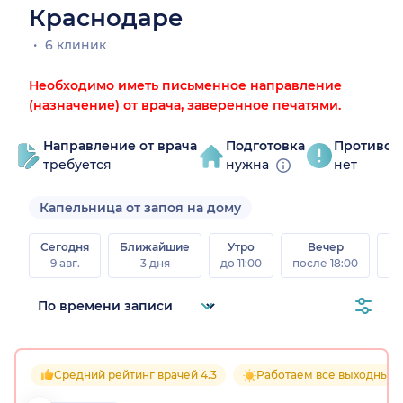
Краснодаре
6 клиник
Необходимо иметь письменное направление
(назначение) от врача, заверенное печатями.
Направление от врача
Подготовка
Противоп
требуется
нужна
нет
Капельница от запоя на дому
Сегодня
Ближайшие
Утро
Вечер
В
9 авг.
3 дня
до 11:00
после 18:00
8 а
Средний рейтинг врачей 4.3
Работаем все выходные