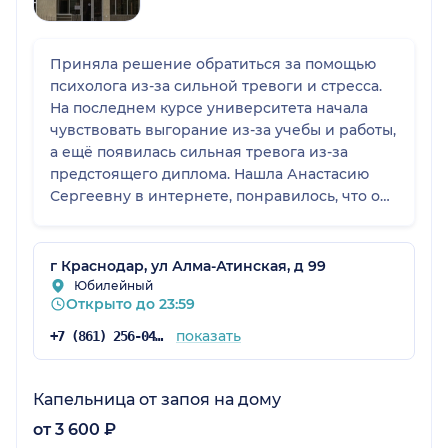
Приняла решение обратиться за помощью
психолога из-за сильной тревоги и стресса.
На последнем курсе университета начала
чувствовать выгорание из-за учебы и работы,
а ещё появилась сильная тревога из-за
предстоящего диплома. Нашла Анастасию
Сергеевну в интернете, понравилось, что она
постоянно улучшает компетенции, для меня
важно, что она работает по нужным мне
запросам. Уже на первой встрече очень
г Краснодар, ул Алма-Атинская, д 99
понравилось с ней общаться и сейчас, спустя
Юбилейный
Открыто до 23:59
несколько сессий, чувствую некоторое
облегчение, хотя причина стресса ещё не
показать
+7 (861) 256-04-06
ушла
Капельница от запоя на дому
от 3 600 ₽