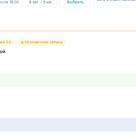
осле 18:00
8 авг. – 9 авг.
Выбрать
ей 5.0
Мгновенная запись
кой