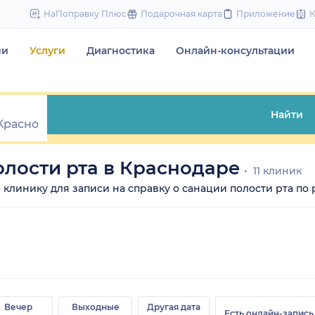
to
НаПоправку Плюс
Подарочная карта
Приложение
content
чи
Услуги
Диагностика
Онлайн-консультации
Найти
олости рта в Краснодаре
11 клиник
те клинику для записи на справку о санации полости рта по 
Вечер
Выходные
Другая дата
Есть онлайн-запись