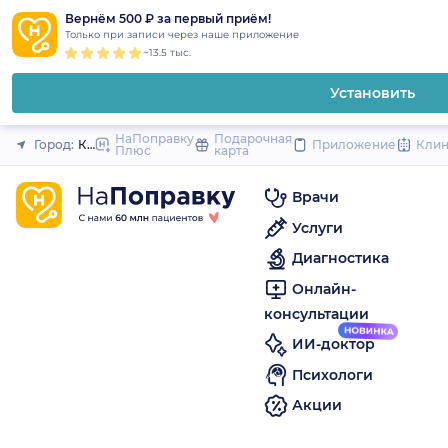
1
2
3
4
5
to
Вернём 500 ₽ за первый приём!
Закрыть
Только при записи через наше приложение
content
~13.5 тыс.
Установить
НаПоправку
Подарочная
Город:
Краснотурьинск
Приложение
Кли
Плюс
карта
Врачи
Услуги
Диагностика
Онлайн-
консультации
ИИ-доктор
Психологи
Акции