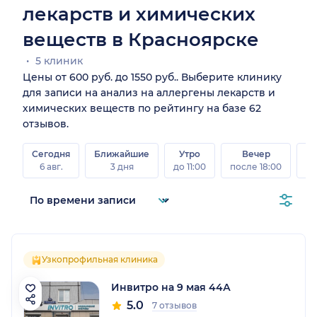
лекарств и химических
веществ в Красноярске
5 клиник
Цены от 600 руб. до 1550 руб.. Выберите клинику
для записи на анализ на аллергены лекарств и
химических веществ по рейтингу на базе 62
отзывов.
Сегодня
Ближайшие
Утро
Вечер
В
6 авг.
3 дня
до 11:00
после 18:00
8 а
Узкопрофильная клиника
Инвитро на 9 мая 44А
5.0
7 отзывов