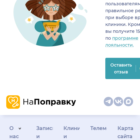
пользователя
правильное р
при выборе в
клиники. Кром
вы получите 1
по
программе
лояльности.
Оставить
отзыв
О
Запись
Клиникам
Телемедицина
Карта
нас
и
и
сайта