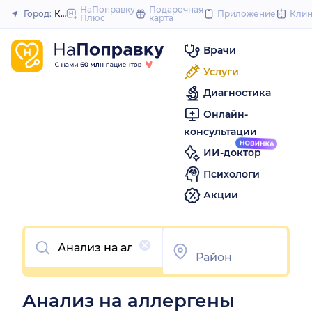
to
НаПоправку
Подарочная
Город:
Красноярск
Приложение
Кли
Плюс
карта
Закрыть
content
Врачи
Услуги
Диагностика
Онлайн-
консультации
ИИ-доктор
Психологи
Акции
Очистить
Анализ на аллергены