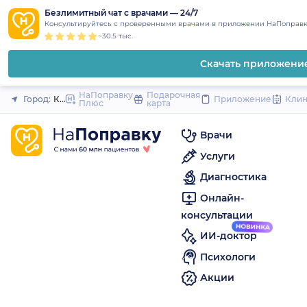
1
2
3
4
5
to
Безлимитный чат с врачами — 24/7
Закрыть
Консультируйтесь с проверенными врачами в приложении НаПоправк
content
~30.5 тыс.
Скачать приложени
НаПоправку
Подарочная
Город:
Кумертау
Приложение
Кли
Плюс
карта
Врачи
Услуги
Диагностика
Онлайн-
консультации
ИИ-доктор
Психологи
Акции