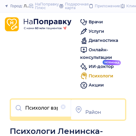
to
НаПоправку
Подарочная
Город:
Ленинск-Кузнецкий
Приложение
Кли
Плюс
карта
Закрыть
content
Врачи
Услуги
Диагностика
Онлайн-
консультации
ИИ-доктор
Психологи
Акции
Очистить
Психологи Ленинска-