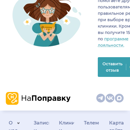
помогаете др
пользователя
правильное р
при выборе в
клиники. Кром
вы получите 1
по
программе
лояльности.
Оставить
отзыв
О
Запись
Клиникам
Телемедицина
Карта