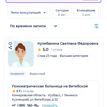
Сегодня
Ближайшие
В
Темы консультаций
8 авг.
3 дня
8 
бл.)
Кулебакина Светлана Фёдоровна
5.0
1 отзыв
Стаж 23 года
Высшая категория
психолог
Взрослый
Психиатрическая больница на Витебской
3.7
4 отзыва
Кемеровская область - Кузбасс, г Ленинск-
Кузнецкий, ул Витебская, д 52
показать
+7 (384) 562-76-06