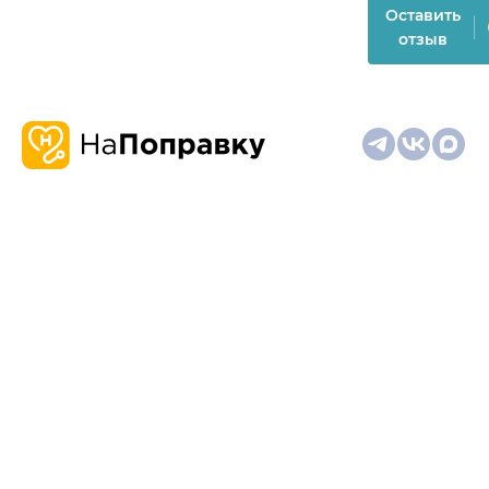
Оставить
отзыв
О
Запись
Клиникам
Телемедицина
Карта
нас
и
и
сайта
отзывы
врачам
На информационном ресурсе применяются
рекомендательные технологии (информационные технологии
предоставления информации на основе сбора,
систематизации и анализа сведений, относящихся к
предпочтениям пользователей сети "Интернет", находящихся
на территории Российской Федерации)
Материалы, размещённые на сайте, не предназначены для
постановки диагноза и лечения и не заменяют приём врача.