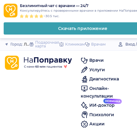
1
2
3
4
5
to
Безлимитный чат с врачами — 24/7
Закрыть
Консультируйтесь с проверенными врачами в приложении НаПоправк
content
~30.5 тыс.
Скачать приложение
Подарочная
Город:
Лесозаводск
Клиникам
Врачам
Вход 
карта
Врачи
Услуги
Диагностика
Онлайн-
консультации
ИИ-доктор
Психологи
Акции