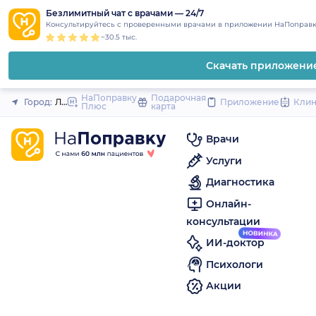
1
2
3
4
5
to
Безлимитный чат с врачами — 24/7
Закрыть
Консультируйтесь с проверенными врачами в приложении НаПоправк
content
~30.5 тыс.
Скачать приложени
НаПоправку
Подарочная
Город:
Лиски
Приложение
Кли
Плюс
карта
Врачи
Услуги
Диагностика
Онлайн-
консультации
ИИ-доктор
Психологи
Акции