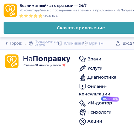
1
2
3
4
5
to
Безлимитный чат с врачами — 24/7
Закрыть
Консультируйтесь с проверенными врачами в приложении НаПоправк
content
~30.5 тыс.
Скачать приложение
Подарочная
Город:
Малоярославец
Клиникам
Врачам
Вход 
карта
Врачи
Услуги
Диагностика
Онлайн-
консультации
ИИ-доктор
Психологи
Акции