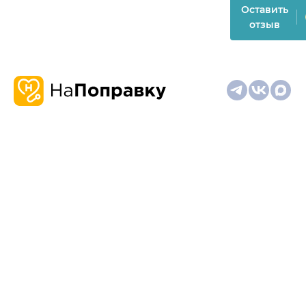
Оставить
отзыв
О
Запись
Клиникам
Телемедицина
Карта
нас
и
и
сайта
отзывы
врачам
На информационном ресурсе применяются
рекомендательные технологии (информационные технологии
предоставления информации на основе сбора,
систематизации и анализа сведений, относящихся к
предпочтениям пользователей сети "Интернет", находящихся
на территории Российской Федерации)
Материалы, размещённые на сайте, не предназначены для
постановки диагноза и лечения и не заменяют приём врача.