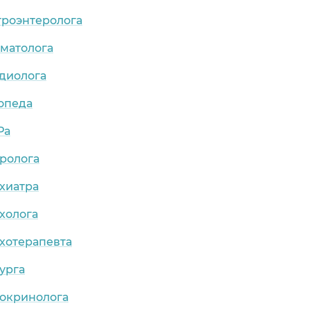
троэнтеролога
рматолога
рдиолога
опеда
Ра
ролога
хиатра
холога
хотерапевта
урга
докринолога