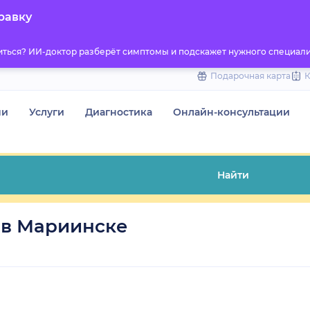
to
равку
content
титься? ИИ-доктор разберёт симптомы и подскажет нужного специали
Подарочная карта
чи
Услуги
Диагностика
Онлайн-консультации
Найти
 в Мариинске