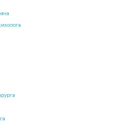
рача
сихолога
а
ирурга
га