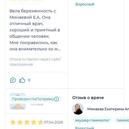
Взрослый
Вела беременность с
Минаевой Е.А. Она
отличный врач,
хороший и приятный в
общении человек.
Мне понравилось, как
она внимательно ко мне
относилась, была всегда
Отзыв оставлен через сайт/
на связи (а Вы
приложение
понимаете насколько
это важно тревожным
0
людям). Так же доктор
никогда не назначала
что-то лишнее,все
Отзыв о враче
va.....@....ru
Проверен НаПоправку
назначения были
1 отзыв
обоснованными. Я
Минаева Екатерина А
полностью её
1
2
3
4
5
рекомендую.
акушер-гинеколог
гинек
07.04.2026
Взрослый