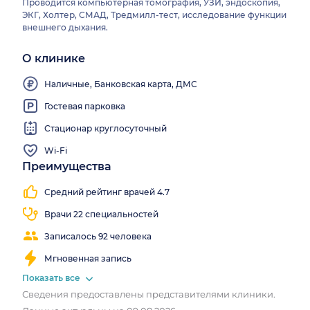
Проводится компьютерная томография, УЗИ, эндоскопия,
ЭКГ, Холтер, СМАД, Тредмилл-тест, исследование функции
внешнего дыхания.
О клинике
Наличные, Банковская карта, ДМС
Гостевая парковка
Стационар круглосуточный
Wi-Fi
Преимущества
Близко
Работаем
Есть
от
все
КТ
Средний рейтинг врачей 4.7
метро
выходные
Врачи 22 специальностей
Записалось 92 человека
Мгновенная запись
Показать все
Сведения предоставлены представителями клиники.