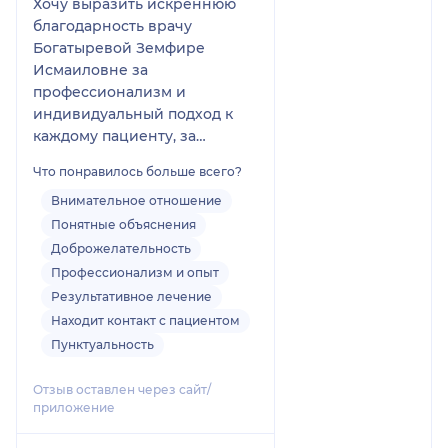
Хочу выразить искреннюю
благодарность врачу
Богатыревой Земфире
Исмаиловне за
профессионализм и
индивидуальный подход к
каждому пациенту, за
человеческое доброе
Что понравилось больше всего?
отношение.
Обратилась с проблемой
Внимательное отношение
ожирения, инсулин
Понятные объяснения
резистентности. Благодаря
Доброжелательность
рекомендация Земфиры
Профессионализм и опыт
Исмаиловны и чёткому
Результативное лечение
подходу, моё состояние
Находит контакт с пациентом
значительно улучшилось.
Пунктуальность
Теперь я с полной
уверенностью могу
Отзыв оставлен через сайт/
порекомендовать ее как
приложение
высококвалифицированного
специалиста знающего своё