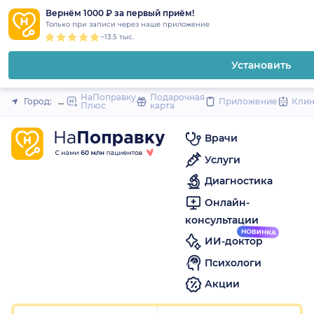
1
2
3
4
5
1
2
3
4
5
1
2
3
4
5
to
Вернём 1000 ₽ за первый приём!
Закрыть
Только при записи через наше приложение
content
~13.5 тыс.
Установить
НаПоправку
Подарочная
Город:
Москва
Приложение
Кли
Плюс
карта
Врачи
Услуги
Диагностика
Онлайн-
консультации
ИИ-доктор
Психологи
Акции