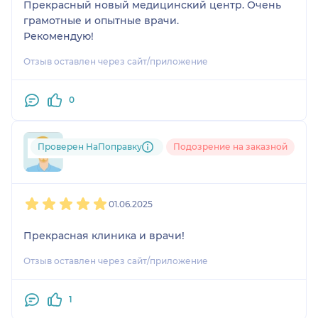
Прекрасный новый медицинский центр. Очень
грамотные и опытные врачи.
Рекомендую!
Отзыв оставлен через сайт/приложение
0
Проверен НаПоправку
Подозрение на заказной
Алексей
1
2
3
4
5
01.06.2025
Прекрасная клиника и врачи!
Отзыв оставлен через сайт/приложение
1