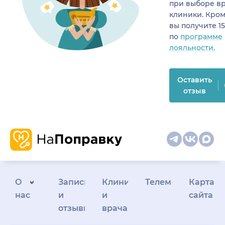
при выборе в
клиники. Кром
вы получите 1
по
программе
лояльности.
Оставить
отзыв
О
Запись
Клиникам
Телемедицина
Карта
нас
и
и
сайта
отзывы
врачам