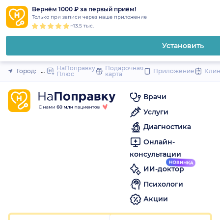
1
2
3
4
5
to
Вернём 1000 ₽ за первый приём!
Закрыть
Только при записи через наше приложение
content
~13.5 тыс.
Установить
НаПоправку
Подарочная
Город:
Москва
Приложение
Кли
Плюс
карта
Врачи
Услуги
Диагностика
Онлайн-
консультации
ИИ-доктор
Психологи
Акции