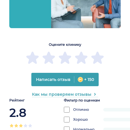
1
2
3
4
5
1
2
3
4
5
Оцените клинику
Написать отзыв
+ 150
Как мы проверяем отзывы
Рейтинг
Фильтр по оценкам
2.8
Отлично
progress:
0%
Хорошо
progress:
0%
Нормально