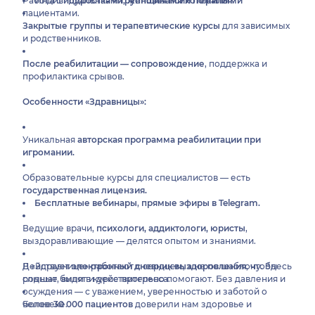
Работа с
Индивидуальная и
подростками, женщинами и пожилыми
групповая психотерапия.
пациентами.
Закрытые группы и терапевтические курсы
для зависимых
и родственников.
После реабилитации — сопровождение
, поддержка и
профилактика срывов.
Особенности «Здравницы»:
Уникальная
авторская программа реабилитации при
игромании.
Образовательные курсы для специалистов — есть
государственная лицензия.
Бесплатные вебинары
,
прямые эфиры в Telegram.
Ведущие врачи,
психологи, аддиктологи, юристы
,
выздоравливающие — делятся опытом и знаниями.
Действует
В «Здравнице» работают с сердцем, а не по шаблону. Здесь
электронный дневник выздоровления
, чтобы
родные были в курсе прогресса.
слышат, видят и действительно помогают. Без давления и
осуждения — с уважением, уверенностью и заботой о
Более
человеке.
30 000 пациентов
доверили нам здоровье и