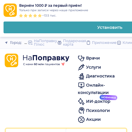
1
2
3
4
5
1
2
3
4
5
1
2
3
4
5
to
Вернём 1000 ₽ за первый приём!
Закрыть
Только при записи через наше приложение
content
~13.5 тыс.
Установить
НаПоправку
Подарочная
Город:
Москва
Приложение
Кли
Плюс
карта
Врачи
Услуги
Диагностика
Онлайн-
консультации
ИИ-доктор
Психологи
Акции