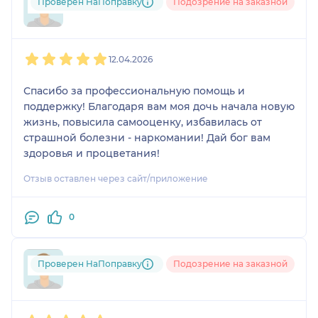
Проверен НаПоправку
Подозрение на заказной
odr....@....com
1
2
3
4
5
12.04.2026
Спасибо за профессиональную помощь и
поддержку! Благодаря вам моя дочь начала новую
жизнь, повысила самооценку, избавилась от
страшной болезни - наркомании! Дай бог вам
здоровья и процветания!
Отзыв оставлен через сайт/приложение
0
Проверен НаПоправку
Подозрение на заказной
mot....@....com
1
2
3
4
5