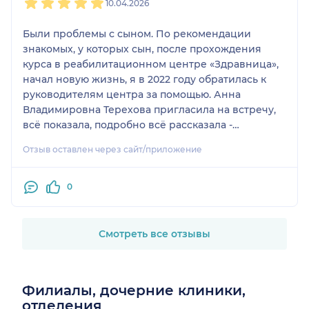
10.04.2026
Были проблемы с сыном. По рекомендации
знакомых, у которых сын, после прохождения
курса в реабилитационном центре «Здравница»,
начал новую жизнь, я в 2022 году обратилась к
руководителям центра за помощью. Анна
Владимировна Терехова пригласила на встречу,
всё показала, подробно всё рассказала -
последовательность действий. Психологически
Отзыв оставлен через сайт/приложение
было очень тяжело проходить данный этап, но,
Василий Станиславович всегда был на связи,
всегда отвечал на все вопросы, а также сильно
0
поддерживал морально, за что ему отдельная
благодарность. На данный момент мой сын уже
3,5 года в чистоте, работает, живёт отдельно,
Смотреть все отзывы
самостоятельно. В реабилитационном центре он
ещё научился готовить, поддерживать порядок в
доме, стирать и так далее (что очень приятно).
Филиалы, дочерние клиники,
Сказать, что я благодарна Анне и Василию, это
отделения
ничего не сказать. Низкий вам поклон.