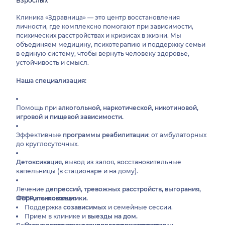
Взрослых
Клиника «Здравница» — это центр восстановления
личности, где комплексно помогают при зависимости,
психических расстройствах и кризисах в жизни. Мы
объединяем медицину, психотерапию и поддержку семьи
в единую систему, чтобы вернуть человеку здоровье,
устойчивость и смысл.
Наша специализация:
Помощь при
алкогольной, наркотической, никотиновой,
игровой и пищевой зависимости.
Эффективные
программы реабилитации
: от амбулаторных
до круглосуточных.
Детоксикация
, вывод из запоя, восстановительные
капельницы (в стационаре и на дому).
Лечение
депрессий, тревожных расстройств, выгорания,
ПТСР, психосоматики.
Форматы помощи:
Поддержка
созависимых
и семейные сессии.
Прием в клинике и
выезды на дом.