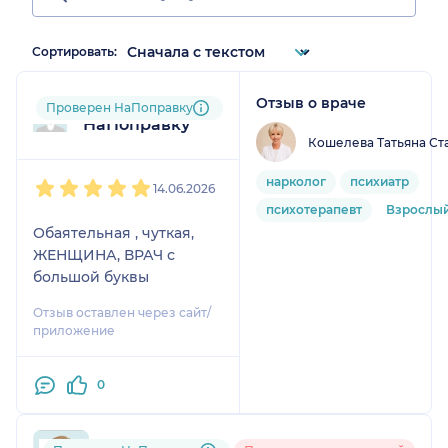
Сортировать:
Отзыв о враче
Пользователь
Проверен НаПоправку
НаПоправку
Кошелева Татьяна Ст
1
2
3
4
5
нарколог
психиатр
14.06.2026
психотерапевт
Взрослы
Обаятельная , чуткая,
ЖЕНЩИНА, ВРАЧ с
большой буквы
Отзыв оставлен через сайт/
приложение
0