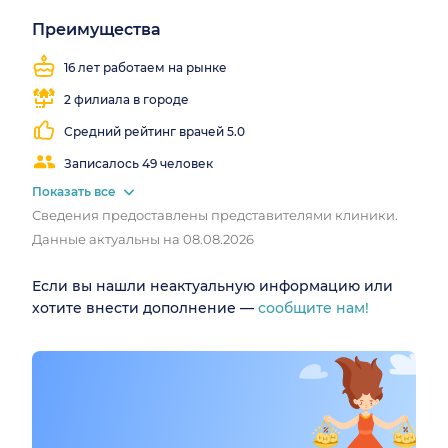
получили результат.
Преимущества
Близко
Работаем
Методы:
Мгновенная
Узкопрофильная
от
все
запись
клиника
16 лет работаем на рынке
метро
выходные
Когнитивно-поведенческая терапия, гештальт,
2 филиала в городе
гипнотерапия.
Средний рейтинг врачей 5.0
Аудиовизуальная стимуляция, телесные практики,
арт-
Записалось 49 человек
терапия.
Показать все
Витаминные и метаболические
капельницы для
Сведения предоставлены представителями клиники.
восстановления.
Массаж,
гирудотерапия
, нутритивная поддержка.
Данные актуальны на 08.08.2026
Все виды капельниц.
Если вы нашли неактуальную информацию или
Консультации терапевта, эндокринолога, диетолога,
хотите внести дополнение —
сообщите нам!
невролога, психолога, психиатра, нарколога.