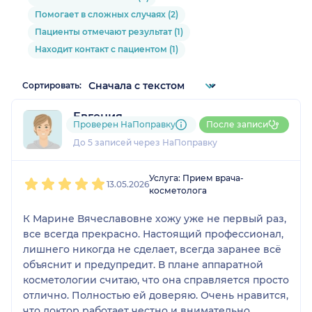
Помогает в сложных случаях (2)
Пациенты отмечают результат (1)
Находит контакт с пациентом (1)
Сортировать:
Евгения
Проверен НаПоправку
После записи
2 отзыва
До 5 записей через НаПоправку
1
2
3
4
5
Услуга: Прием врача-
13.05.2026
косметолога
К Марине Вячеславовне хожу уже не первый раз,
все всегда прекрасно. Настоящий профессионал,
лишнего никогда не сделает, всегда заранее всё
объяснит и предупредит. В плане аппаратной
косметологии считаю, что она справляется просто
отлично. Полностью ей доверяю. Очень нравится,
что доктор работает честно и внимательно