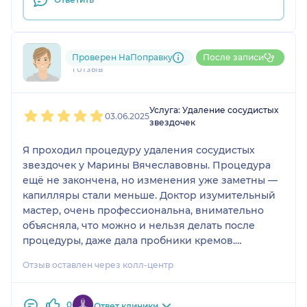
790....@....ru
Проверен НаПоправку
После записи
1 отзыв
1
2
3
4
5
Услуга: Удаление сосудистых
03.06.2025
звездочек
Я проходил процедуру удаления сосудистых
звездочек у Марины Вячеславовны. Процедура
ещё не закончена, но изменения уже заметны —
капилляры стали меньше. Доктор изумительный
мастер, очень профессиональна, внимательно
объясняла, что можно и нельзя делать после
процедуры, даже дала пробники кремов.
Единственное, что немного смущает — высокая
Отзыв оставлен через колл-центр
стоимость при большом количестве процедур. Я
раньше ходил в другую клинику, где было
дешевле, но изменений почти не было. Здесь
0
Ответ клиники