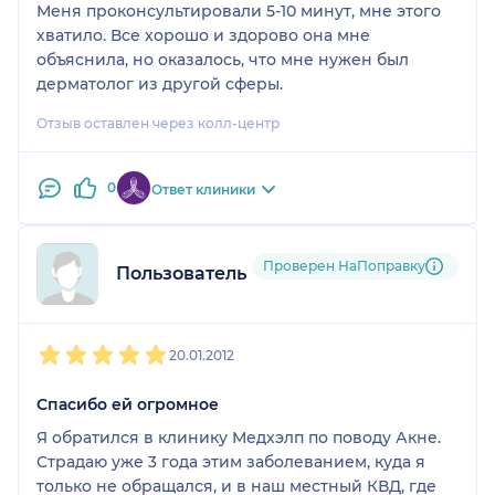
Меня проконсультировали 5-10 минут, мне этого
хватило. Все хорошо и здорово она мне
объяснила, но оказалось, что мне нужен был
дерматолог из другой сферы.
Отзыв оставлен через колл-центр
0
Ответ клиники
Проверен НаПоправку
Пользователь форума
1
2
3
4
5
20.01.2012
Спасибо ей огромное
Я обратился в клинику Медхэлп по поводу Акне.
Страдаю уже 3 года этим заболеванием, куда я
только не обращался, и в наш местный КВД, где