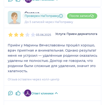
результат уже есть, и я доволен.
Оксана
Проверен НаПоправку
После записи
1 отзыв
До 5 записей через НаПоправку
1
2
3
4
5
Услуга: Прием дерматолога
03.06.2025
Приём у Марины Вячеславовны прошёл хорошо,
врач приятная и внимательная. Однако результат
меня не устроил — удалённые родинки оказались
удалены не полностью. Доктор не говорила, что
родинки были сложные для удаления, значит это
халатность.
Отзыв оставлен через колл-центр
1
Ответ клиники