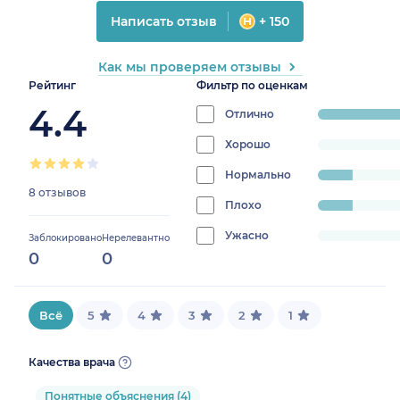
Написать отзыв
+ 150
Как мы проверяем отзывы
Рейтинг
Фильтр по оценкам
4.4
Отлично
progress:
75%
Хорошо
progress:
0%
Нормально
progress:
8 отзывов
12.5%
Плохо
progress:
12.5%
Ужасно
progress:
Заблокировано
Нерелевантно
0
0
0%
Всё
5
4
3
2
1
Качества врача
Понятные объяснения (4)