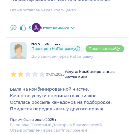
относится к пациенту. Всегда чувствую себя
Отзыв оставлен через колл-центр
спокойно на приеме.
0
Ответ клиники
792....@....ru
Проверен НаПоправку
После записи
1 отзыв
и
1 оценка
До 5 записей через НаПоправку
1
2
3
4
5
Услуга: Комбинированная
07.07.2025
чистка лица
Была на комбинированной чистке.
Качество услуги оцениваю как низкое.
Осталась россыпь камедонов на подбородке.
Придется переделывать у другого врача(
Прием был в июле 2025 г.
В клинике "Лазерный Доктор на Братиславской"
Отзыв оставлен через сайт/приложение