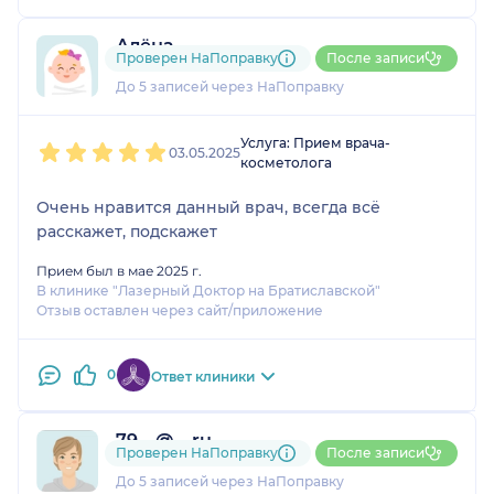
Алёна
Проверен НаПоправку
После записи
1 отзыв
До 5 записей через НаПоправку
1
2
3
4
5
Услуга: Прием врача-
03.05.2025
косметолога
Очень нравится данный врач, всегда всё
расскажет, подскажет
Прием был в мае 2025 г.
В клинике "Лазерный Доктор на Братиславской"
Отзыв оставлен через сайт/приложение
0
Ответ клиники
79....@....ru
Проверен НаПоправку
После записи
3 отзыва
До 5 записей через НаПоправку