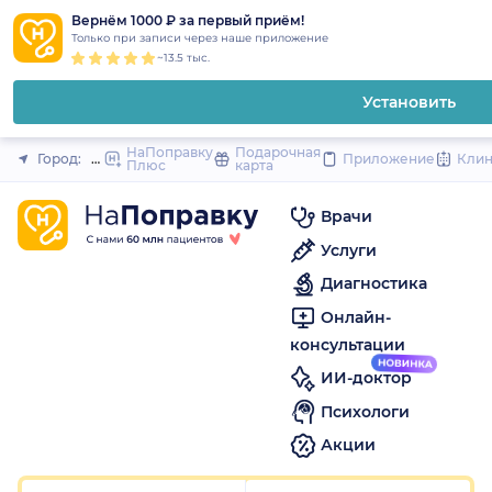
1
2
3
4
5
1
2
3
4
5
1
2
3
4
5
to
Вернём 1000 ₽ за первый приём!
Закрыть
Только при записи через наше приложение
content
~13.5 тыс.
Установить
НаПоправку
Подарочная
Город:
Москва
Приложение
Кли
Плюс
карта
Врачи
Услуги
Диагностика
Онлайн-
консультации
ИИ-доктор
Психологи
Акции