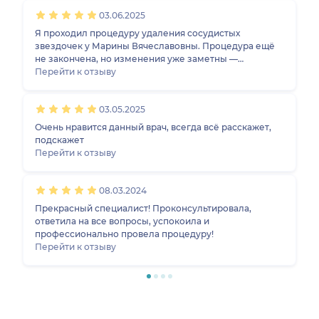
отлично. Полностью ей доверяю. Очень нравится, что
03.06.2025
доктор работает честно и внимательно относится к
пациенту. Всегда чувствую себя спокойно на приеме.
Я проходил процедуру удаления сосудистых
звездочек у Марины Вячеславовны. Процедура ещё
не закончена, но изменения уже заметны —
капилляры стали меньше. Доктор изумительный
Перейти к отзыву
мастер, очень профессиональна, внимательно
объясняла, что можно и нельзя делать после
03.05.2025
процедуры, даже дала пробники кремов.
Единственное, что немного смущает — высокая
Очень нравится данный врач, всегда всё расскажет,
стоимость при большом количестве процедур. Я
подскажет
раньше ходил в другую клинику, где было дешевле,
Перейти к отзыву
но изменений почти не было. Здесь результат уже
есть, и я доволен.
08.03.2024
Прекрасный специалист! Проконсультировала,
ответила на все вопросы, успокоила и
профессионально провела процедуру!
Перейти к отзыву