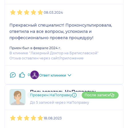
1
2
3
4
5
08.03.2024
Прекрасный специалист! Проконсультировала,
ответила на все вопросы, успокоила и
профессионально провела процедуру!
Прием был в феврале 2024 г.
В клинике "Лазерный Доктор на Братиславской"
Отзыв оставлен через сайт/приложение
0
Ответ клиники
Пользователь НаПоправку
Проверен НаПоправку
После записи
1 отзыв
До 5 записей через НаПоправку
1
2
3
4
5
18.08.2023