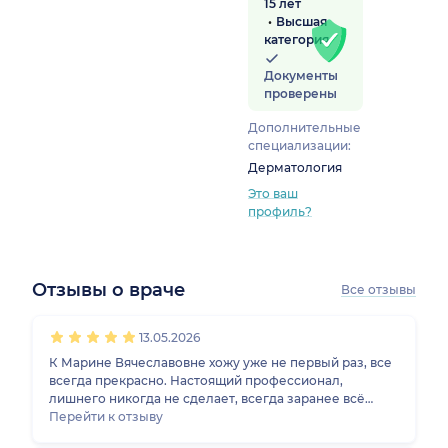
15 лет
Высшая
категория
Документы
проверены
Дополнительные
специализации:
Дерматология
Это ваш
профиль?
Отзывы о враче
Все отзывы
1
2
3
4
5
1
2
3
4
5
1
2
3
4
5
1
2
3
4
5
13.05.2026
К Марине Вячеславовне хожу уже не первый раз, все
всегда прекрасно. Настоящий профессионал,
лишнего никогда не сделает, всегда заранее всё
объяснит и предупредит. В плане аппаратной
Перейти к отзыву
косметологии считаю, что она справляется просто