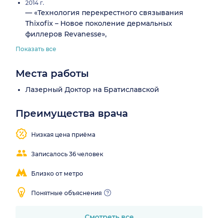
2014 г.
— «Технология перекрестного связывания
Thixofix – Новое поколение дермальных
филлеров Revanesse»,
Показать все
Места работы
Лазерный Доктор на Братиславской
Преимущества врача
Помогает
в
сложных
Низкая цена приёма
случаях
Записалось 36 человек
Близко от метро
Понятные объяснения
Смотреть все