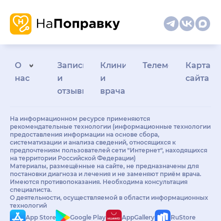
О
Запись
Клиникам
Телемедицина
Карта
нас
и
и
сайта
отзывы
врачам
На информационном ресурсе применяются
рекомендательные технологии (информационные технологии
предоставления информации на основе сбора,
систематизации и анализа сведений, относящихся к
предпочтениям пользователей сети "Интернет", находящихся
на территории Российской Федерации)
Материалы, размещённые на сайте, не предназначены для
постановки диагноза и лечения и не заменяют приём врача.
Имеются противопоказания. Необходима консультация
специалиста.
О деятельности, осуществляемой в области информационных
технологий
App Store
Google Play
AppGallery
RuStore