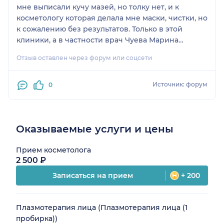
мне выписали кучу мазей, но толку нет, и к
косметологу которая делала мне маски, чистки, но
к сожалению без результатов. Только в этой
клиники, а в частности врач Чуева Марина
Вячеславовна начала лечение с обследования, то
Отзыв оставлен через форум или соцсети
есть искать сначала причину. Проведя
обследования мы нашли причину и она
назначила курс лечения по анализам. Я уже вижу
Источник: форум
0
результат, хотя лечение в самом разгаре. Спасибо
ей огромное и клинике Медхелп, за то что ищут
сначала причину заболеваний.
Оказываемые услуги и цены
Прием косметолога
2 500 ₽
Записаться на прием
+ 200
Плазмотерапия лица (Плазмотерапия лица (1
пробирка))