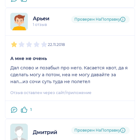
СПАСИБО, Антону Григорьевичу от всей нашей
семьи!!!
Арьеи
Проверен НаПоправку
1 отзыв
1
2
3
4
5
22.11.2018
А мне не очень
Дал слово и позабыл про него. Касается квот, да я
сделать могу а потом, неа не могу давайте за
нал....из сочи суть туда не полетел
Отзыв оставлен через сайт/приложение
1
Проверен НаПоправку
Дмитрий