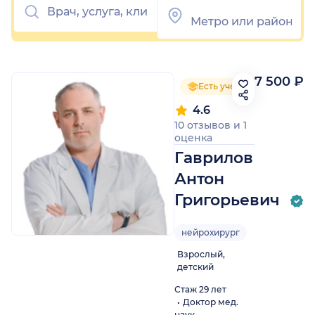
7 500 ₽
Есть ученая степень
4.6
10 отзывов
и
1
оценка
Гаврилов
Антон
Григорьевич
нейрохирург
Взрослый,
детский
Стаж 29 лет
Доктор мед.
наук