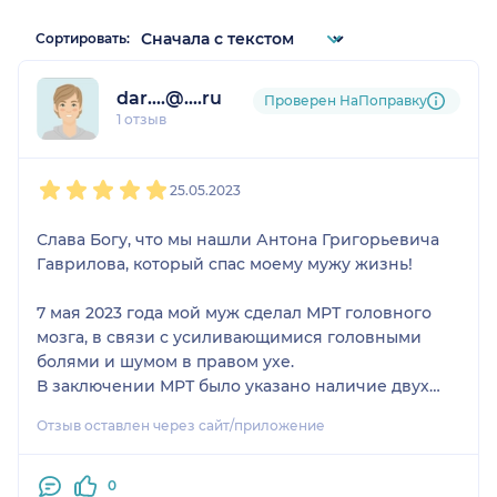
Сортировать:
dar....@....ru
Проверен НаПоправку
1 отзыв
1
2
3
4
5
25.05.2023
Слава Богу, что мы нашли Антона Григорьевича
Гаврилова, который спас моему мужу жизнь!
7 мая 2023 года мой муж сделал МРТ головного
мозга, в связи с усиливающимися головными
болями и шумом в правом ухе.
В заключении МРТ было указано наличие двух
образований: 3×2 см. в области левой височной
Отзыв оставлен через сайт/приложение
доли и 4,4×3 см в области валика мозолистого
тела, с кровоизлиянием и отёком головного
мозга.
0