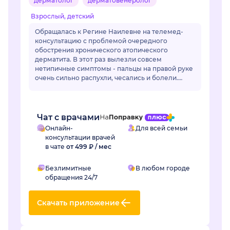
дерматолог
дерматовенеролог
Взрослый, детский
Обращалась к Регине Наилевне на телемед-
консультацию с проблемой очередного
обострения хронического атопического
дерматита. В этот раз вылезли совсем
нетипичные симптомы - пальцы на правой руке
очень сильно распухли, чесались и болели.
Отек длился уже неделю и сильно мешал жить.
Регина Наилевна назн...
Чат с врачами
Онлайн-
Для всей семьи
консультации врачей
в чате
от 499 ₽ / мес
Безлимитные
В любом городе
обращения 24/7
Скачать приложение