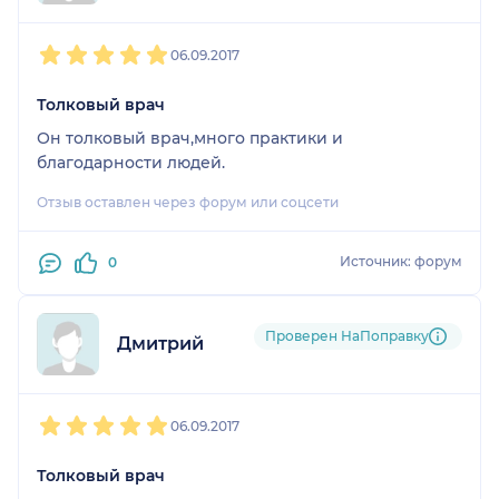
1
2
3
4
5
06.09.2017
Толковый врач
Он толковый врач,много практики и
благодарности людей.
Отзыв оставлен через форум или соцсети
Источник: форум
0
Проверен НаПоправку
Дмитрий
1
2
3
4
5
06.09.2017
Толковый врач