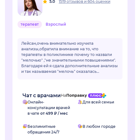
5.0
1519 отзывов
и
604 оценки
терапевт
Взрослый
Лейсан,очень внимательно изучила
анализы,обратила внимание на то, что
терапевты в поликлинике почему то назвали
"мелочью" ,"не значительными повышениями".
Благодаря ей я сдала дополнительные анализы
и так называемая "мелочь" оказалась
..сахарным диабетом.Лейсан,спасибо Вам
огромное! Если бы не Вы не...
Чат с врачами
Онлайн-
Для всей семьи
консультации врачей
в чате
от 499 ₽ / мес
Безлимитные
В любом городе
обращения 24/7