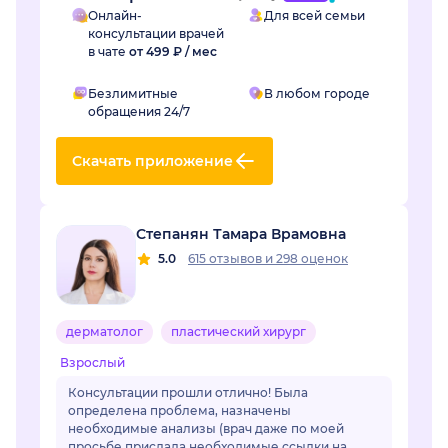
Онлайн-
Для всей семьи
консультации врачей
в чате
от 499 ₽ / мес
Безлимитные
В любом городе
обращения 24/7
Скачать приложение
Степанян Тамара Врамовна
5.0
615 отзывов
и
298 оценок
дерматолог
пластический хирург
Взрослый
Консультации прошли отлично! Была
определена проблема, назначены
необходимые анализы (врач даже по моей
просьбе прислала необходимые ссылки на