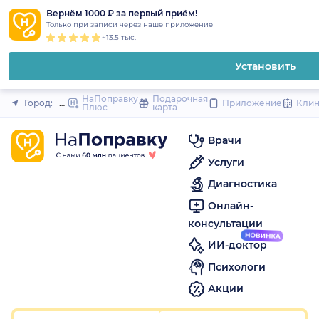
1
2
3
4
5
1
2
3
4
5
1
2
3
4
5
to
Вернём 1000 ₽ за первый приём!
Закрыть
Только при записи через наше приложение
content
~13.5 тыс.
Установить
НаПоправку
Подарочная
Город:
Москва
Приложение
Кли
Плюс
карта
Врачи
Услуги
Диагностика
Онлайн-
консультации
ИИ-доктор
Психологи
Акции