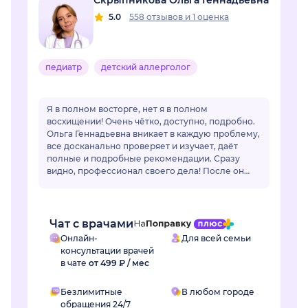
Скрыпникова Ольга Геннадьевна
5.0
558 отзывов
и
1 оценка
педиатр
детский аллерголог
Я в полном восторге, нет я в полном
восхищении! Очень чётко, доступно, подробно.
Ольга Геннадьевна вникает в каждую проблему,
все досканально проверяет и изучает, даёт
полные и подробные рекомендации. Сразу
видно, профессионал своего дела! После он
лайн общения очень захотелось попасть на
очный приё...
Чат с врачами
Онлайн-
Для всей семьи
консультации врачей
в чате
от 499 ₽ / мес
Безлимитные
В любом городе
обращения 24/7