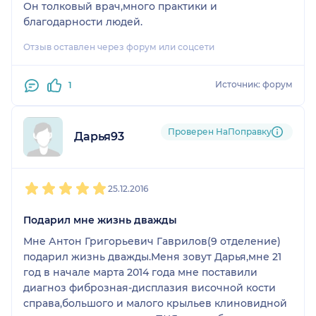
Он толковый врач,много практики и
благодарности людей.
Отзыв оставлен через форум или соцсети
Источник: форум
1
Проверен НаПоправку
Дарья93
1
2
3
4
5
25.12.2016
Подарил мне жизнь дважды
Мне Антон Григорьевич Гаврилов(9 отделение)
подарил жизнь дважды.Меня зовут Дарья,мне 21
год в начале марта 2014 года мне поставили
диагноз фиброзная-дисплазия височной кости
справа,большого и малого крыльев клиновидной