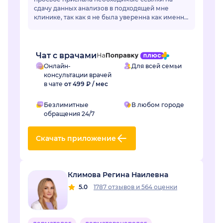
сдачу данных анализов в подходящей мне
клинике, так как я не была уверенна как именно
называется необходимый мне анализ, да и во
многих клиниках название ан...
Чат с врачами
Онлайн-
Для всей семьи
консультации врачей
в чате
от 499 ₽ / мес
Безлимитные
В любом городе
обращения 24/7
Скачать приложение
Климова Регина Наилевна
5.0
1787 отзывов
и
564 оценки