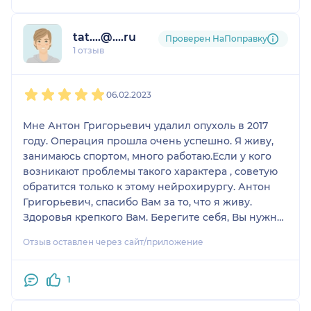
В 2017 году у мужа было удалено правое лёгкое, в
tat....@....ru
связи с образованием (аденокарцинома).
Проверен НаПоправку
1 отзыв
Мы стали искать возможность искать, кто сможет
1
2
3
4
5
нам помочь. Я через интернет нашла Антона
06.02.2023
Григорьевича и он сразу же на консультации
сказал, что случай сложный, но он берётся
Мне Антон Григорьевич удалил опухоль в 2017
выполнить данную операцию по удалению двух
году. Операция прошла очень успешно. Я живу,
образований.
занимаюсь спортом, много работаю.Если у кого
возникают проблемы такого характера , советую
10 мая 2023 года мы обратились за консультацией
обратится только к этому нейрохирургу. Антон
к онкологу по месту жительства, который по ОМС
Григорьевич, спасибо Вам за то, что я живу.
направил к специалистам городской больницы
Здоровья крепкого Вам. Берегите себя, Вы нужны
им. С.П. Боткина, которые дали своё заключение о
людям!
неоперабильном случае, с рекомендацией
Отзыв оставлен через сайт/приложение
провести паллиативную лучевую терапию всего
головного мозга.
1
Вместе с тем, на консультациях в НИИ СП им. Н.В.