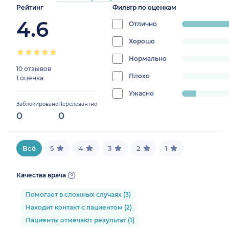
Рейтинг
Фильтр по оценкам
4.6
Отлично
progress:
90.90909090
Хорошо
progress:
0%
Нормально
progress:
10 отзывов
0%
Плохо
progress:
1 оценка
0%
Ужасно
progress:
Заблокировано
Нерелевантно
9.090909090909092%
0
0
Всё
5
4
3
2
1
Качества врача
Помогает в сложных случаях (3)
Находит контакт с пациентом (2)
Пациенты отмечают результат (1)