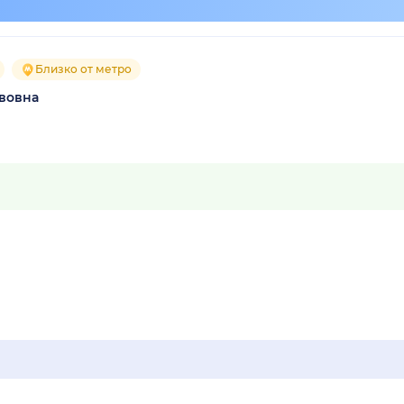
Близко от метро
авовна