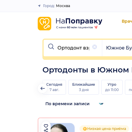
Город:
Москва
Закрыть
Вра
Очистить
Очистить
Южное Бу
Ортодонты в Южном 
Сегодня
Ближайшие
Утро
7 авг.
3 дня
до 11:00
п
Низкая цена приёма