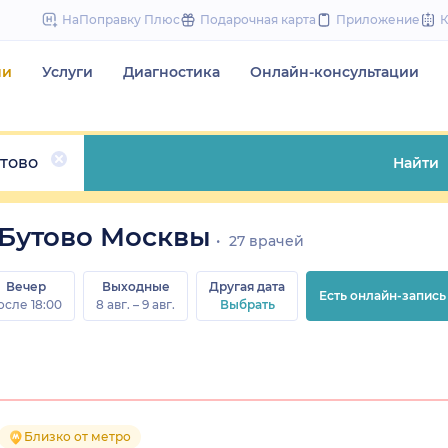
to
НаПоправку Плюс
Подарочная карта
Приложение
content
чи
Услуги
Диагностика
Онлайн-консультации
тово
Найти
Бутово Москвы
27 врачей
Вечер
Выходные
Другая дата
Есть онлайн-запись
осле 18:00
8 авг. – 9 авг.
Выбрать
Близко от метро