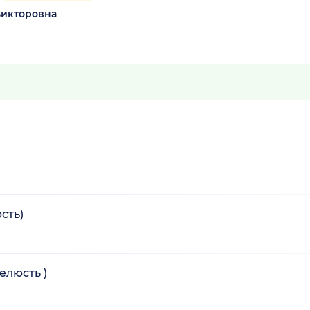
Викторовна
сть)
елюсть )