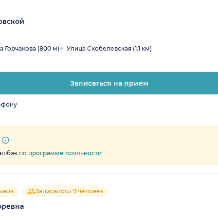
овской
а Горчакова (800 м)
Улица Скобелевская (1.1 км)
Записаться на прием
ефону
кэшбэк
по программе лояльности
ывов
Записалось 9 человек
оревна