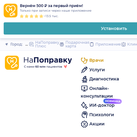
1
2
3
4
5
to
Вернём 500 ₽ за первый приём!
Закрыть
Только при записи через наше приложение
content
~13.5 тыс.
Установить
НаПоправку
Подарочная
Город:
Нальчик
Приложение
Кли
Плюс
карта
Врачи
Услуги
Диагностика
Онлайн-
консультации
ИИ-доктор
Психологи
Акции