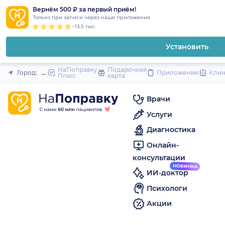
1
2
3
4
5
to
Вернём 500 ₽ за первый приём!
Закрыть
Только при записи через наше приложение
content
~13.5 тыс.
Установить
НаПоправку
Подарочная
Город:
Нальчик
Приложение
Кли
Плюс
карта
Врачи
Услуги
Диагностика
Онлайн-
консультации
ИИ-доктор
Психологи
Акции